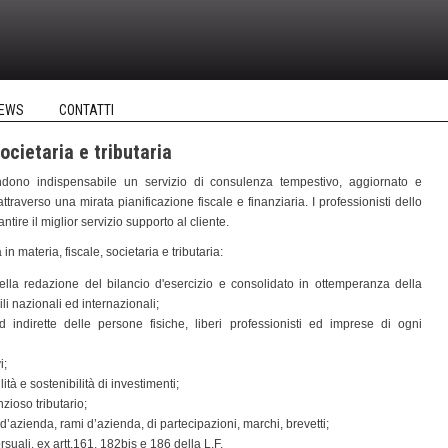
EWS
CONTATTI
societaria e tributaria
endono indispensabile un servizio di consulenza tempestivo, aggiornato e
attraverso una mirata pianificazione fiscale e finanziaria. I professionisti dello
tire il miglior servizio supporto al cliente.
n materia, fiscale, societaria e tributaria:
lla redazione del bilancio d'esercizio e consolidato in ottemperanza della
ili nazionali ed internazionali;
d indirette delle persone fisiche, liberi professionisti ed imprese di ogni
i;
lità e sostenibilità di investimenti;
zioso tributario;
 d’azienda, rami d’azienda, di partecipazioni, marchi, brevetti;
suali, ex artt.161, 182bis e 186 della L.F.